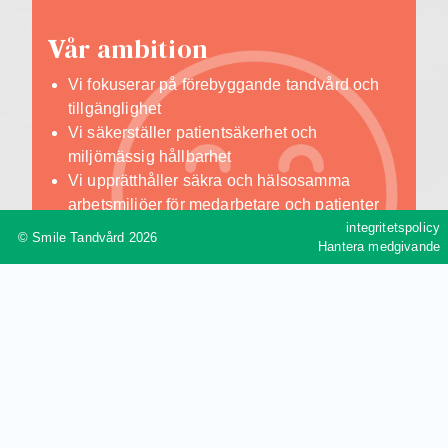
V
år ambition
Vi fokuserar på förebyggande tandvård och
tillgänglighet
Vi säkerställer patientsäkerhet och
miljömässig hållbarhet
Vi upprätthåller säkra och hälsosamma
arbetsmiljöer för medarbetare och patienter
integritetspolicy
Vi hanterar farligt avfall på rätt sätt
© Smile Tandvård 2026
Hantera medgivande
Vi fasar ut användningen av farliga kemikalier
Vi har en korrekt användning av antibiotika
Vi stödjer lokala och globala initiativ inom
förebyggande tandvård.